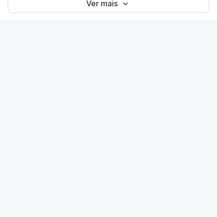
Ver mais