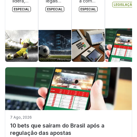
lidera,
legais
a corrida
Mundo
de
Brasil
de
LEGISLAÇÃO
bets
Superbet
devem
presidencial
renegociaç
ESPECIAL
ESPECIAL
ESPECIAL
movimentam
dados
2026:
cresce e
faturar
brasileira
por 12
de dívidas
até
das
análise
Stake
R$ 10,8
de 2026
terão CPF
meses
triplica
bi e
nos
bloqueado
R$
bets
do
acessos
receber
mercados
em bets
4,4
na
Polymarket
na fase
7,3 bi de
preditivos
legais por
de
acessos
internacionais.
bi
Copa
um ano.
grupos
na Copa
Medida
em
2026
da Copa
2026.
preocupa
2026.
Veja
junho
o setor
Veja
projeções
regulado.
market
por casa
share,
e
receita e
arrecadação
as bets
de
que mais
tributos.
cresceram
7 Ago, 2026
em
10 bets que saíram do Brasil após a
junho.
regulação das apostas