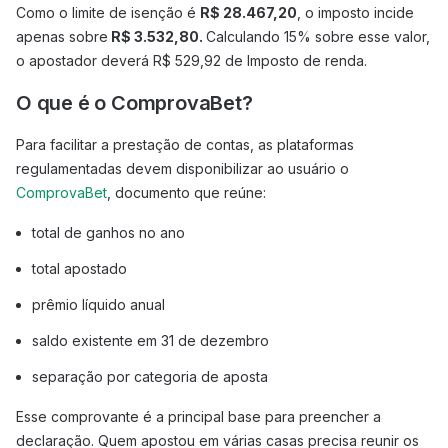
Como o limite de isenção é
R$ 28.467,20
, o imposto incide
apenas sobre
R$ 3.532,80.
Calculando 15% sobre esse valor,
o apostador deverá R$ 529,92 de Imposto de renda.
O que é o ComprovaBet?
Para facilitar a prestação de contas, as plataformas
regulamentadas devem disponibilizar ao usuário o
ComprovaBet
, documento que reúne:
total de ganhos no ano
total apostado
prêmio líquido anual
saldo existente em 31 de dezembro
separação por categoria de aposta
Esse comprovante é a principal base para preencher a
declaração. Quem apostou em várias casas precisa reunir os