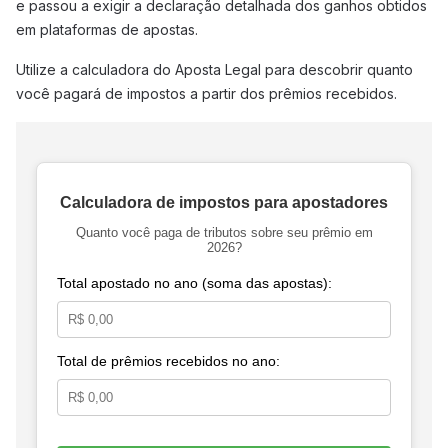
e passou a exigir a declaração detalhada dos ganhos obtidos
em plataformas de apostas.
Utilize a calculadora do Aposta Legal para descobrir quanto
você pagará de impostos a partir dos prêmios recebidos.