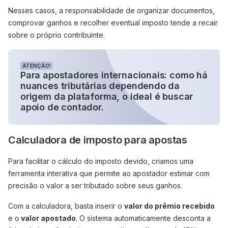
Nesses casos, a responsabilidade de organizar documentos,
comprovar ganhos e recolher eventual imposto tende a recair
sobre o próprio contribuinte.
ATENÇÃO!
Para apostadores internacionais: como há
nuances tributárias dependendo da
origem da plataforma, o ideal é buscar
apoio de contador.
Calculadora de imposto para apostas
Para facilitar o cálculo do imposto devido, criamos uma
ferramenta interativa que permite ao apostador estimar com
precisão o valor a ser tributado sobre seus ganhos.
Com a calculadora, basta inserir o
valor do prêmio recebido
e o
valor apostado
. O sistema automaticamente desconta a