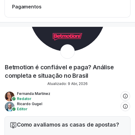
Pagamentos
Betmotion é confiável e paga? Análise
completa e situação no Brasil
Atualizado
:
9 Abr, 2026
Fernanda Martinez
Redator
Ricardo Gugel
Editor
Como avaliamos as casas de apostas?