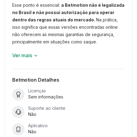
Esse ponto é essencial:
a Betmotion não é legalizada
no Brasil e não possui autorização para operar
dentro das regras atuais do mercado.
Na prática,
isso significa que essas versões encontradas online
não oferecem as mesmas garantias de segurança,
principalmente em situações como saque.
Ver mais
Betmotion Detalhes
Licenças
Sem informações
Suporte ao cliente
Não
Aplicativo
Não