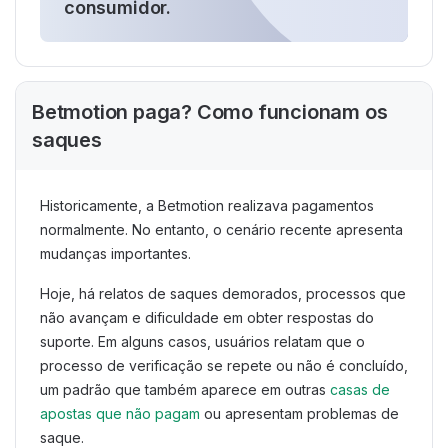
consumidor.
Betmotion paga? Como funcionam os
saques
Historicamente, a Betmotion realizava pagamentos
normalmente. No entanto, o cenário recente apresenta
mudanças importantes.
Hoje, há relatos de saques demorados, processos que
não avançam e dificuldade em obter respostas do
suporte. Em alguns casos, usuários relatam que o
processo de verificação se repete ou não é concluído,
um padrão que também aparece em outras
casas de
apostas que não pagam
ou apresentam problemas de
saque.