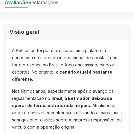
Avaliação
Reclamações
Visão geral
A Betmotion foi por muitos anos uma plataforma
conhecida no mercado internacional de apostas, com
forte presença no Brasil e foco em cassino, bingo e
esportes. No entanto,
o cenário atual é bastante
diferente.
Nos últimos anos, especialmente após o avanço da
regulamentação no Brasil,
a Betmotion deixou de
operar de forma estruturada no país.
Atualmente,
ainda é possível encontrar sites utilizando a marca, mas
sem qualquer clareza sobre a empresa responsável ou
vínculo com a operação original.