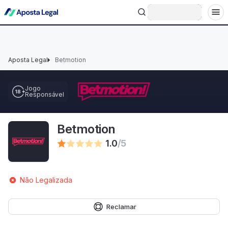
+18 Ministério da Fazenda adverte: aposta não é investimento.
Entrar
Aposta Legal
Betmotion
Jogo
Responsável
Betmotion
1.0
/
5
Não Legalizada
Reclamar