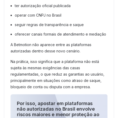
ter autorização oficial publicada
operar com CNPJ no Brasil
seguir regras de transparência e saque
oferecer canais formais de atendimento e mediação
A Betmotion não aparece entre as plataformas
autorizadas dentro desse novo cenário.
Na prática, isso significa que a plataforma não está
sujeita às mesmas exigências das casas
regulamentadas, o que reduz as garantias ao usuário,
principalmente em situações como atraso de saque,
bloqueio de conta ou disputa com a empresa.
Por isso, apostar em plataformas
não autorizadas no Brasil envolve
riscos maiores e menor proteção ao