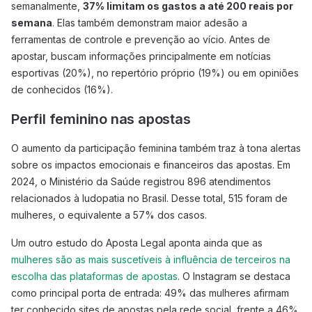
semanalmente,
37% limitam os gastos a até 200 reais por
semana
. Elas também demonstram maior adesão a
ferramentas de controle e prevenção ao vício. Antes de
apostar, buscam informações principalmente em notícias
esportivas (20%), no repertório próprio (19%) ou em opiniões
de conhecidos (16%).
Perfil feminino nas apostas
O aumento da participação feminina também traz à tona alertas
sobre os impactos emocionais e financeiros das apostas. Em
2024, o Ministério da Saúde registrou 896 atendimentos
relacionados à ludopatia no Brasil. Desse total, 515 foram de
mulheres, o equivalente a 57% dos casos.
Um outro estudo do Aposta Legal aponta ainda que as
mulheres são as mais suscetíveis à influência de terceiros na
escolha das plataformas de apostas
. O Instagram se destaca
como principal porta de entrada: 49% das mulheres afirmam
ter conhecido sites de apostas pela rede social, frente a 46%