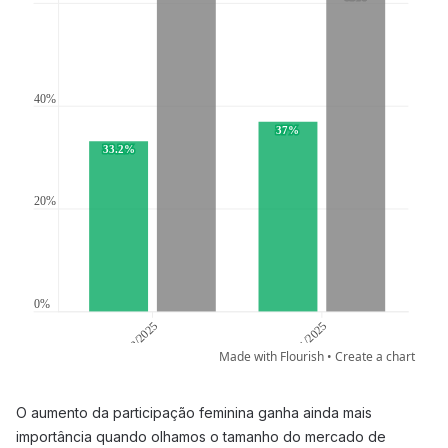
O aumento da participação feminina ganha ainda mais
importância quando olhamos o tamanho do mercado de