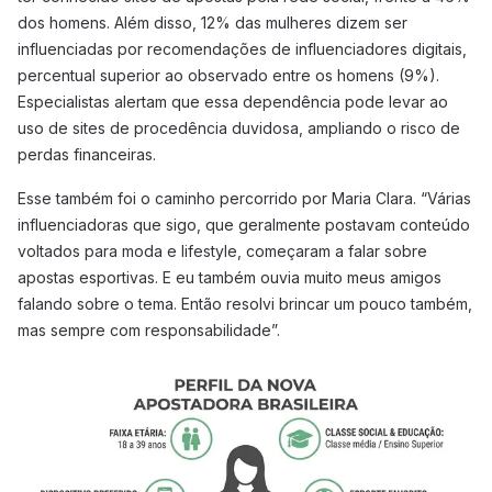
dos homens. Além disso, 12% das mulheres dizem ser
influenciadas por recomendações de influenciadores digitais,
percentual superior ao observado entre os homens (9%).
Especialistas alertam que essa dependência pode levar ao
uso de sites de procedência duvidosa, ampliando o risco de
perdas financeiras.
Esse também foi o caminho percorrido por Maria Clara. “Várias
influenciadoras que sigo, que geralmente postavam conteúdo
voltados para moda e lifestyle, começaram a falar sobre
apostas esportivas. E eu também ouvia muito meus amigos
falando sobre o tema. Então resolvi brincar um pouco também,
mas sempre com responsabilidade”.