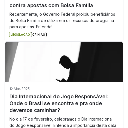
contra apostas com Bolsa Família
Recentemente, o Governo Federal proibiu beneficiários
do Bolsa Família de utilizarem os recursos do programa
para apostas. Entenda!
LEGISLAÇÃO
OPINIÃO
12 Mar, 2025
Dia Internacional do Jogo Responsável:
Onde o Brasil se encontra e pra onde
devemos caminhar?
No dia 17 de fevereiro, celebramos o Dia Internacional
do Jogo Responsável. Entenda a importância desta data