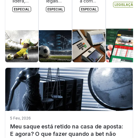
lidera,
legais
a corrida
Mundo
de
Brasil
de
LEGISLAÇÃO
bets
Superbet
devem
presidencial
renegociaç
ESPECIAL
ESPECIAL
ESPECIAL
movimentam
dados
2026:
cresce e
faturar
brasileira
por 12
de dívidas
até
das
análise
Stake
R$ 10,8
de 2026
terão CPF
meses
triplica
bi e
nos
bloqueado
R$
bets
do
acessos
receber
mercados
em bets
4,4
na
Polymarket
na fase
7,3 bi de
preditivos
legais por
de
acessos
internacionais.
bi
Copa
um ano.
grupos
na Copa
Medida
em
2026
da Copa
2026.
preocupa
2026.
Veja
junho
o setor
Veja
projeções
regulado.
market
por casa
share,
e
receita e
arrecadação
as bets
de
que mais
tributos.
cresceram
5 Fev, 2026
em
Meu saque está retido na casa de aposta:
junho.
E agora? O que fazer quando a bet não