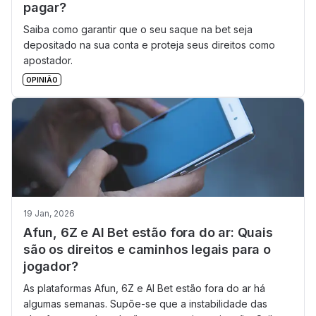
pagar?
Saiba como garantir que o seu saque na bet seja
depositado na sua conta e proteja seus direitos como
apostador.
OPINIÃO
19 Jan, 2026
Afun, 6Z e AI Bet estão fora do ar: Quais
são os direitos e caminhos legais para o
jogador?
As plataformas Afun, 6Z e AI Bet estão fora do ar há
algumas semanas. Supõe-se que a instabilidade das