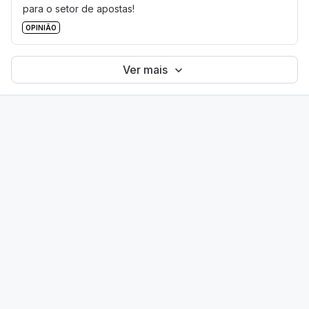
para o setor de apostas!
OPINIÃO
Ver mais