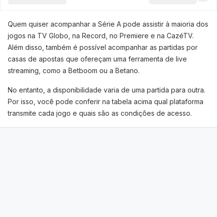
Quem quiser acompanhar a Série A pode assistir à maioria dos
jogos na TV Globo, na Record, no Premiere e na CazéTV.
Além disso, também é possível acompanhar as partidas por
casas de apostas que ofereçam uma ferramenta de live
streaming, como a Betboom ou a Betano.
No entanto, a disponibilidade varia de uma partida para outra.
Por isso, você pode conferir na tabela acima qual plataforma
transmite cada jogo e quais são as condições de acesso.