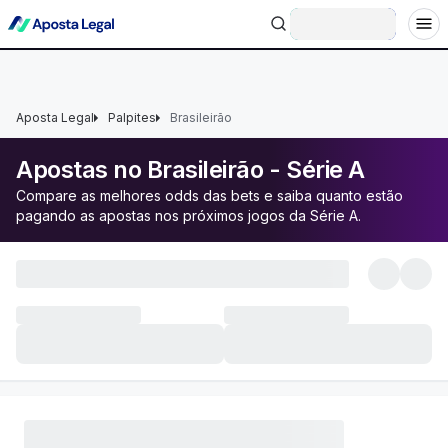
+18 Ministério da Fazenda adverte: aposta não é investimento.
Entrar
Aposta Legal
Palpites
Brasileirão
Apostas no Brasileirão - Série A
Compare as melhores odds das bets e saiba quanto estão
pagando as apostas nos próximos jogos da Série A.