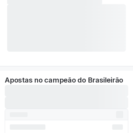
Apostas no campeão do Brasileirão