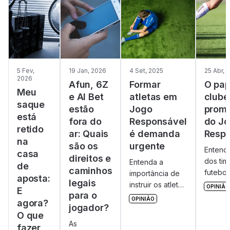
5 Fev,
19 Jan, 2026
4 Set, 2025
25 Abr, 
2026
Afun, 6Z
Formar
O pap
Meu
e AI Bet
atletas em
clube
saque
estão
Jogo
prom
está
fora do
Responsável
do J
retido
ar: Quais
é demanda
Respo
na
são os
urgente
Entend
casa
direitos e
dos tim
Entenda a
de
caminhos
futebol
importância de
aposta:
legais
promoç
instruir os atletas
OPINIÃO
E
para o
Jogo
nas políticas de
OPINIÃO
agora?
Respon
jogador?
Jogo
O que
setor d
Responsável
As
fazer
aposta
sobre apostas