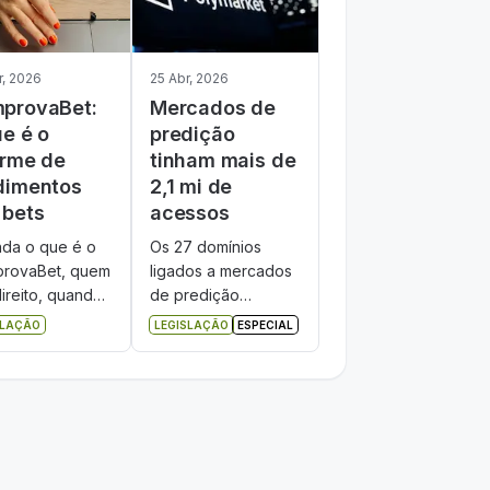
r, 2026
25 Abr, 2026
provaBet:
Mercados de
ue é o
predição
orme de
tinham mais de
dimentos
2,1 mi de
 bets
acessos
nda o que é o
Os 27 domínios
rovaBet, quem
ligados a mercados
ireito, quando
de predição
ponibilizado e
bloqueados pelo
SLAÇÃO
LEGISLAÇÃO
ESPECIAL
 usar o
governo federal
mento na
acumulavam 2,18
aração do
milhões de acessos
sto de Renda
no primeiro trimestre
.
de 2026