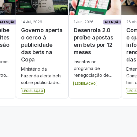
14 Jul, 2026
1 Jun, 2026
26 Ab
ATENÇÃO!
ATENÇÃO!
oíbe
Governo aperta
Desenrola 2.0
Com
ites
o cerco à
proíbe apostas
o q
ssão
publicidade
em bets por 12
inf
das bets na
meses
ren
Copa
das
iram
Inscritos no
programa de
Ministério da
Ente
tro
renegociação de
Fazenda alerta bets
Comp
dívidas terão CPF
sobre publicidade
tem d
LEGISLAÇÃO
bloqueado em bets
na Copa do Mundo
é dis
LEGISLAÇÃO
LEGI
legais por um ano.
2026. Fiscalização
como
Medida preocupa o
terá SPA, Procons,
docu
ial,
setor regulado.
MP e Conar. Confira
decl
dos
as principais
Impo
s da
vedações
2026