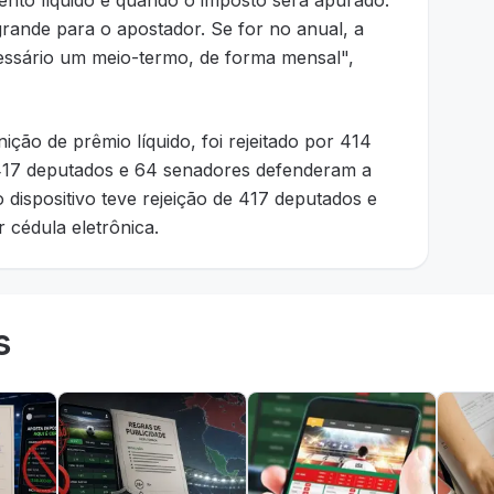
ento líquido e quando o imposto será apurado.
grande para o apostador. Se for no anual, a
essário um meio-termo, de forma mensal",
inição de prêmio líquido, foi rejeitado por 414
417 deputados e 64 senadores defenderam a
o dispositivo teve rejeição de 417 deputados e
 cédula eletrônica.
s