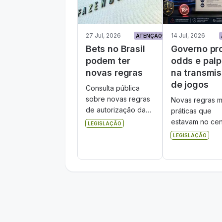
27 Jul, 2026
14 Jul, 2026
ATENÇÃO!
Bets no Brasil
Governo pr
podem ter
odds e palp
novas regras
na transmi
de jogos
Consulta pública
sobre novas regras
Novas regras m
de autorização das
práticas que
bets fica aberta até
estavam no cen
LEGISLAÇÃO
9 de setembro. Veja
das polêmicas
LEGISLAÇÃO
quem pode
recentes:
participar e o que
prognósticos
pode mudar no
colados ao
mercado.
conteúdo editor
como os exibi
em transmissõe
CazéTV