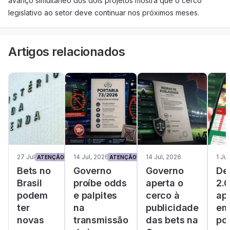
avanço simultâneo dos dois projetos mostra que o cerco
legislativo ao setor deve continuar nos próximos meses.
Artigos relacionados
27 Jul, 2026
14 Jul, 2026
14 Jul, 2026
1 Ju
ATENÇÃO!
ATENÇÃO!
Bets no
Governo
Governo
De
Brasil
proíbe odds
aperta o
2.0
podem
e palpites
cerco à
ap
ter
na
publicidade
em
novas
transmissão
das bets na
por