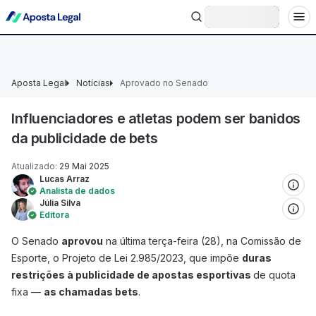
+18 Ministério da Fazenda adverte: aposta não é investimento.
Entrar
Aposta Legal
Notícias
Aprovado no Senado
Influenciadores e atletas podem ser banidos
da publicidade de bets
Atualizado
:
29 Mai 2025
Lucas Arraz
Analista de dados
Júlia Silva
Editora
O Senado
aprovou
na última terça-feira (28), na Comissão de
Esporte, o Projeto de Lei 2.985/2023, que impõe
duras
restrições à publicidade de apostas esportivas
de quota
fixa —
as chamadas bets
.