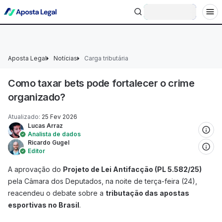
+18 Ministério da Fazenda adverte: aposta não é investimento.
Entrar
Aposta Legal
Notícias
Carga tributária
Como taxar bets pode fortalecer o crime
organizado?
Atualizado
:
25 Fev 2026
Lucas Arraz
Analista de dados
Ricardo Gugel
Editor
A aprovação do
Projeto de Lei Antifacção (PL 5.582/25)
pela Câmara dos Deputados, na noite de terça-feira (24),
reacendeu o debate sobre a
tributação das apostas
esportivas no Brasil
.