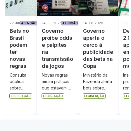
27 Jul, 2026
14 Jul, 2026
14 Jul, 2026
1 Ju
ATENÇÃO!
ATENÇÃO!
Bets no
Governo
Governo
De
Brasil
proíbe odds
aperta o
2.0
podem
e palpites
cerco à
ap
ter
na
publicidade
em
novas
transmissão
das bets na
por
regras
de jogos
Copa
me
Consulta
Novas regras
Ministério da
Insc
pública
miram práticas
Fazenda alerta
pro
sobre
que estavam no
bets sobre
ren
novas
centro das
publicidade na
de 
LEGISLAÇÃO
LEGISLAÇÃO
LEGISLAÇÃO
LEG
regras de
polêmicas
Copa do
ter
autorização
recentes:
Mundo 2026.
blo
das bets
prognósticos
Fiscalização
em 
fica aberta
colados ao
terá SPA,
lega
até 9 de
conteúdo
Procons, MP e
um 