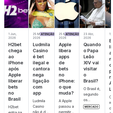
1 Jun,
25 Mai,
25 Mai,
23 Abr,
12
ATENÇÃO!
ATENÇÃO!
2026
2026
2026
2026
B
H2bet
Ludmila
Apple
Quando
l
chega
Casino
libera
o Papa
a
ao
é bet
apps
Leão
m
iPhone
ilegal e
de
XIV vai
d
após
cantora
bets
visitar
p
Apple
nega
no
o
n
liberar
ligação
iPhone:
Brasil?
A
bets
com
o que
O Brasil é,
L
no
app
muda?
segundo
O
Brasil
os
Ludmila
A Apple
m
mercados
Casino
passou a
H2bet
MERCADO
d
de
não é da
permitir
entra na