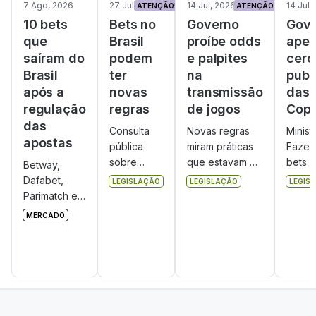
7 Ago, 2026
27 Jul, 2026
14 Jul, 2026
14 Jul,
ATENÇÃO!
ATENÇÃO!
10 bets
Bets no
Governo
Gov
que
Brasil
proíbe odds
aper
saíram do
podem
e palpites
cerc
Brasil
ter
na
publ
após a
novas
transmissão
das 
regulação
regras
de jogos
Cop
das
Consulta
Novas regras
Minist
apostas
pública
miram práticas
Fazen
sobre
que estavam no
bets 
Betway,
novas
centro das
publi
Dafabet,
LEGISLAÇÃO
LEGISLAÇÃO
LEGIS
regras de
polêmicas
Copa 
Parimatch e
autorização
recentes:
Mundo
outras sete
MERCADO
das bets
prognósticos
Fiscal
marcas
fica aberta
colados ao
terá S
deixaram o
até 9 de
conteúdo
Proco
mercado
setembro.
editorial, como
Conar.
brasileiro
Veja quem
os exibidos em
as pri
após a Lei
pode
transmissões da
veda
das Bets.