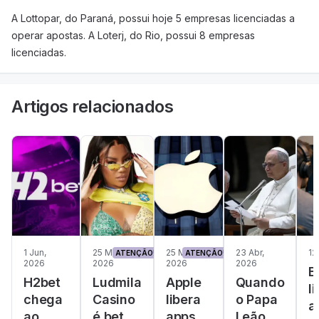
A Lottopar, do Paraná, possui hoje 5 empresas licenciadas a
operar apostas. A Loterj, do Rio, possui 8 empresas
licenciadas.
Artigos relacionados
1 Jun,
25 Mai,
25 Mai,
23 Abr,
12
ATENÇÃO!
ATENÇÃO!
2026
2026
2026
2026
B
H2bet
Ludmila
Apple
Quando
l
chega
Casino
libera
o Papa
a
ao
é bet
apps
Leão