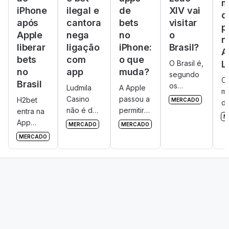
m
iPhone
ilegal e
de
XIV vai
d
após
cantora
bets
visitar
p
Apple
nega
no
o
n
liberar
ligação
iPhone:
Brasil?
A
bets
com
o que
O Brasil é,
L
no
app
muda?
segundo
O
Brasil
os
Ludmila
A Apple
m
mercados
Casino
passou a
H2bet
MERCADO
d
de
não é da
permitir
entra na
s
M
previsão
Ludmilla.
que
App
g
MERCADO
MERCADO
internacionais,
App de
aplicativos
Store e
e
MERCADO
o
apostas é
de bets
se torna
Br
segundo
ilegal e
sejam
uma das
s
país com
usa nome
baixados
primeiras
r
mais
da
em
bets a
es
chances
cantora
iPhones
oferecer
de
sem
e iPads
app para
receber o
autorização
no Brasil.
iOS no
Papa
Brasil.