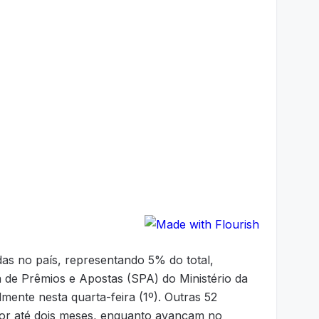
das no país, representando 5% do total,
a de Prêmios e Apostas (SPA) do Ministério da
ente nesta quarta-feira (1º). Outras 52
 por até dois meses, enquanto avançam no