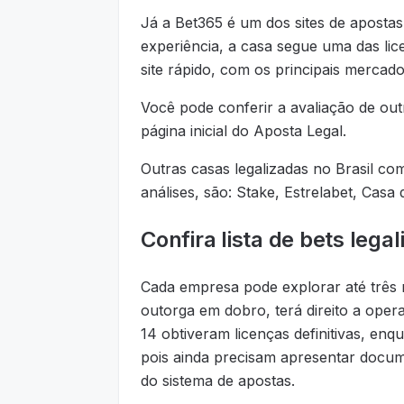
Já a Bet365 é um dos sites de aposta
experiência, a casa segue uma das li
site rápido, com os principais mercado
Você pode conferir a avaliação de outr
página inicial do Aposta Legal.
Outras casas legalizadas no Brasil c
análises, são: Stake, Estrelabet, Cas
Confira lista de bets legal
Cada empresa pode explorar até três
outorga em dobro, terá direito a oper
14 obtiveram licenças definitivas, en
pois ainda precisam apresentar docu
do sistema de apostas.