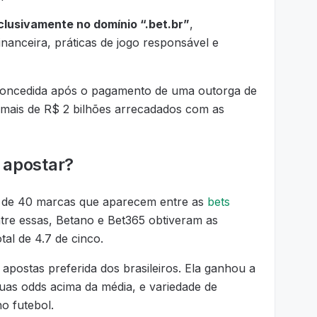
lusivamente no domínio “.bet.br”
,
anceira, práticas de jogo responsável e
 concedida após o pagamento de uma outorga de
 mais de R$ 2 bilhões arrecadados com as
 apostar?
is de 40 marcas que aparecem entre as
bets
tre essas, Betano e Bet365 obtiveram as
al de 4.7 de cinco.
apostas preferida dos brasileiros. Ela ganhou a
uas odds acima da média, e variedade de
o futebol.