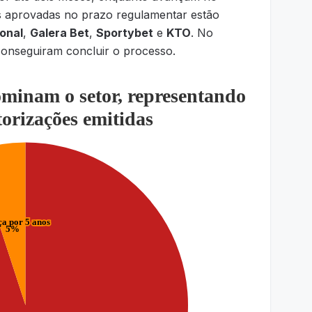
s aprovadas no prazo regulamentar estão
onal
,
Galera Bet
,
Sportybet
e
KTO
. No
conseguiram concluir o processo.