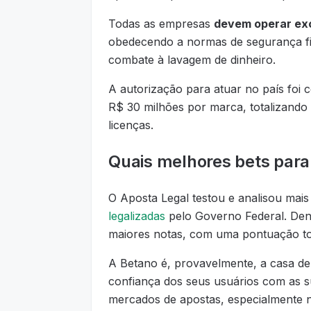
Todas as empresas
devem operar exc
obedecendo a normas de segurança fin
combate à lavagem de dinheiro.
A autorização para atuar no país foi
R$ 30 milhões por marca, totalizando
licenças.
Quais melhores bets para
O Aposta Legal testou e analisou ma
legalizadas
pelo Governo Federal. Den
maiores notas, com uma pontuação tot
A Betano é, provavelmente, a casa de 
confiança dos seus usuários com as s
mercados de apostas, especialmente n