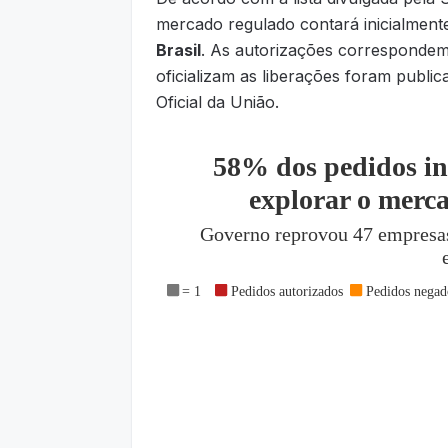
mercado regulado contará inicialmen
Brasil
. As autorizações corresponde
oficializam as liberações foram publi
Oficial da União.