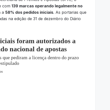
te com
139 marcas operando legalmente no
m a
58% dos pedidos iniciais
. As portarias que
cadas na edição de 31 de dezembro do Diário