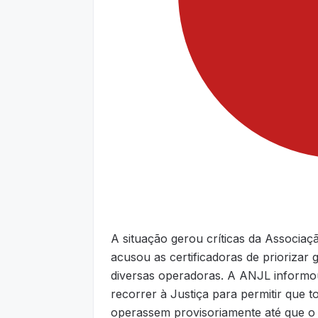
A situação gerou críticas da Associaç
acusou as certificadoras de priorizar
diversas operadoras. A ANJL informou
recorrer à Justiça para permitir que 
operassem provisoriamente até que o 