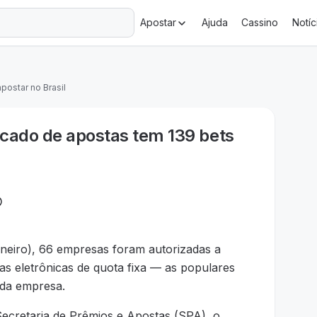
+18 Ministério da Fazenda adverte: aposta não é investimento.
Apostar
Ajuda
Cassino
Notíc
postar no Brasil
rcado de apostas tem 139 bets
 janeiro), 66 empresas foram autorizadas a
as eletrônicas de quota fixa — as populares
ada empresa.
Secretaria de Prêmios e Apostas (SPA), o