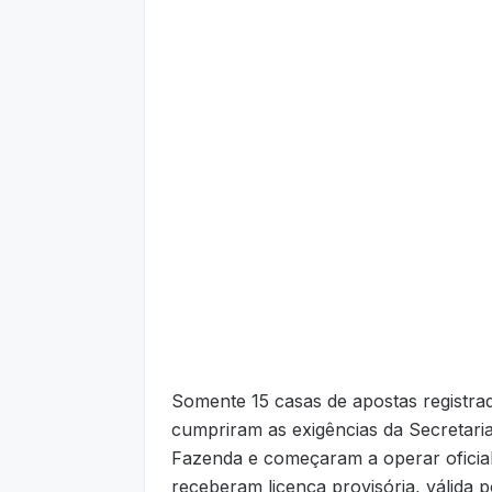
Somente 15 casas de apostas registra
cumpriram as exigências da Secretari
Fazenda e começaram a operar oficialm
receberam licença provisória, válida