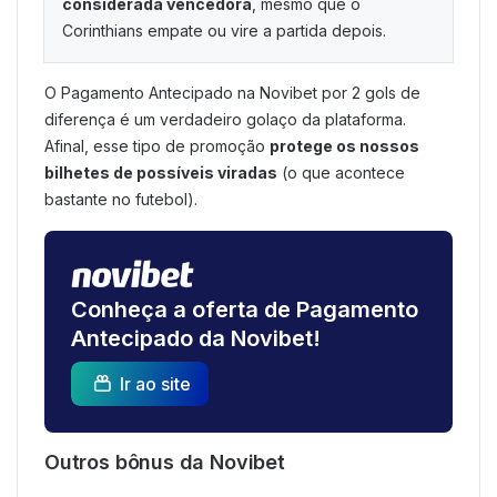
considerada vencedora
, mesmo que o
Corinthians empate ou vire a partida depois.
O Pagamento Antecipado na Novibet por 2 gols de
diferença é um verdadeiro golaço da plataforma.
Afinal, esse tipo de promoção
protege os nossos
bilhetes de possíveis viradas
(o que acontece
bastante no futebol).
Conheça a oferta de Pagamento
Antecipado da Novibet!
Ir ao site
Outros bônus da Novibet