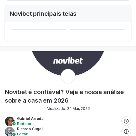
Novibet
principais telas
Novibet é confiável? Veja a nossa análise
sobre a casa em 2026
Atualizado
:
24 Mar, 2026
Gabriel Arruda
Redator
Ricardo Gugel
Editor