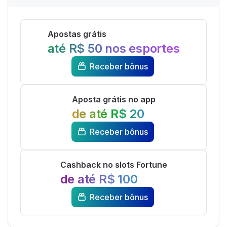
Apostas grátis
até R$ 50 nos esportes
Receber bônus
Aposta grátis no app
de até R$ 20
Receber bônus
Cashback no slots Fortune
de até R$ 100
Receber bônus