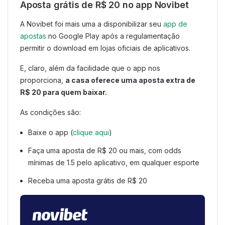
Aposta grátis de R$ 20 no app Novibet
A Novibet foi mais uma a disponibilizar seu
app de
apostas
no Google Play após a regulamentação
permitir o download em lojas oficiais de aplicativos.
E, claro, além da facilidade que o app nos
proporciona,
a casa oferece uma aposta extra de
R$ 20 para quem baixar.
As condições são:
Baixe o app (
clique aqui
)
Faça uma aposta de R$ 20 ou mais, com odds
mínimas de 1.5 pelo aplicativo, em qualquer esporte
Receba uma aposta grátis de R$ 20