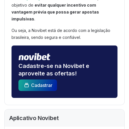
objetivo de
evitar qualquer incentivo com
vantagem prévia que possa gerar apostas
impulsivas
.
Ou seja, a Novibet está de acordo com a legislação
brasileira, sendo segura e confiável.
Cadastre-se na Novibet e
aproveite as ofertas!
Cadastrar
Aplicativo Novibet