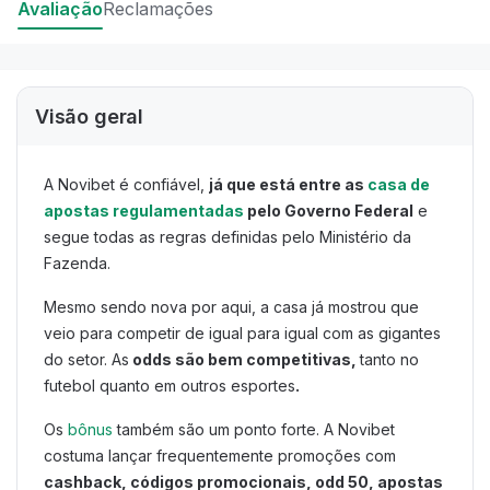
Avaliação
Reclamações
Visão geral
A Novibet é confiável,
já que está entre as
casa de
apostas regulamentadas
pelo Governo Federal
e
segue todas as regras definidas pelo Ministério da
Fazenda.
Mesmo sendo nova por aqui, a casa já mostrou que
veio para competir de igual para igual com as gigantes
do setor. As
odds são bem competitivas,
tanto no
futebol quanto em outros esportes
.
Os
bônus
também são um ponto forte. A Novibet
costuma lançar frequentemente promoções com
cashback, códigos promocionais, odd 50, apostas