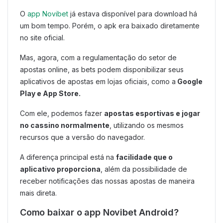
O
app Novibet
já estava disponível para download há
um bom tempo. Porém, o apk era baixado diretamente
no site oficial.
Mas, agora, com a regulamentação do setor de
apostas online, as bets podem disponibilizar seus
aplicativos de apostas em lojas oficiais, como a
Google
Play e App Store.
Com ele, podemos fazer
apostas esportivas e jogar
no cassino normalmente
, utilizando os mesmos
recursos que a versão do navegador.
A diferença principal está na
facilidade que o
aplicativo proporciona
, além da possibilidade de
receber notificações das nossas apostas de maneira
mais direta.
Como baixar o app Novibet Android?