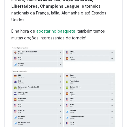
Libertadores, Champions League
, e torneios
nacionais da França, Itália, Alemanha e até Estados
Unidos.
E na hora de
apostar no basquete
, também temos
muitas opções interessantes de torneio!