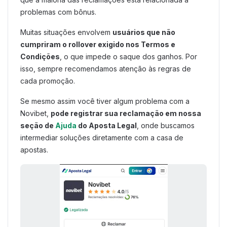
problemas com bônus.
Muitas situações envolvem
usuários que não
cumpriram o rollover exigido nos Termos e
Condições
, o que impede o saque dos ganhos. Por
isso, sempre recomendamos atenção às regras de
cada promoção.
Se mesmo assim você tiver algum problema com a
Novibet,
pode registrar sua reclamação em nossa
seção de
Ajuda
do Aposta Legal
, onde buscamos
intermediar soluções diretamente com a casa de
apostas.