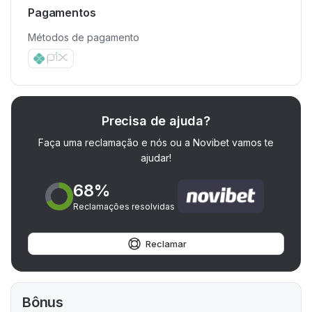
Pagamentos
Métodos de pagamento
Precisa de ajuda?
Faça uma reclamação e nós ou a Novibet vamos te
ajudar!
68%
Reclamações resolvidas
Reclamar
Bônus