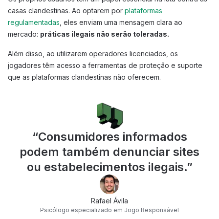
casas clandestinas. Ao optarem por
plataformas
regulamentadas
, eles enviam uma mensagem clara ao
mercado:
práticas ilegais não serão toleradas.
Além disso, ao utilizarem operadores licenciados, os
jogadores têm acesso a ferramentas de proteção e suporte
que as plataformas clandestinas não oferecem.
“
Consumidores informados
podem também denunciar sites
ou estabelecimentos ilegais.
”
Rafael Ávila
Psicólogo especializado em Jogo Responsável