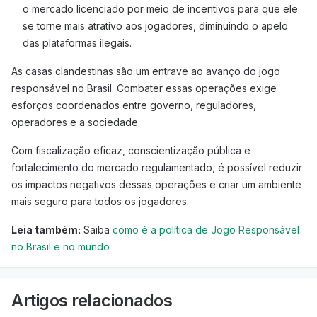
o mercado licenciado por meio de incentivos para que ele
se torne mais atrativo aos jogadores, diminuindo o apelo
das plataformas ilegais.
As casas clandestinas são um entrave ao avanço do jogo
responsável no Brasil. Combater essas operações exige
esforços coordenados entre governo, reguladores,
operadores e a sociedade.
Com fiscalização eficaz, conscientização pública e
fortalecimento do mercado regulamentado, é possível reduzir
os impactos negativos dessas operações e criar um ambiente
mais seguro para todos os jogadores.
Leia também:
Saiba
como é a política de Jogo Responsável
no Brasil e no mundo
Artigos relacionados