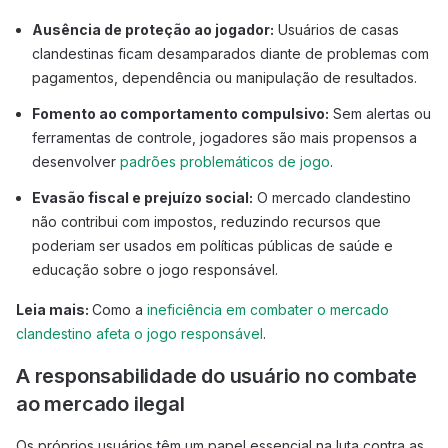
Ausência de proteção ao jogador:
Usuários de casas
clandestinas ficam desamparados diante de problemas com
pagamentos, dependência ou manipulação de resultados.
Fomento ao comportamento compulsivo:
Sem alertas ou
ferramentas de controle, jogadores são mais propensos a
desenvolver
padrões problemáticos de jogo
.
Evasão fiscal e prejuízo social:
O mercado clandestino
não contribui com impostos, reduzindo recursos que
poderiam ser usados em políticas públicas de saúde e
educação sobre o jogo responsável.
Leia mais:
Como a
ineficiência em combater o mercado
clandestino afeta o jogo responsável
.
A responsabilidade do usuário no combate
ao mercado ilegal
Os próprios usuários têm um papel essencial na luta contra as