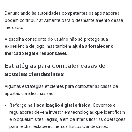
Denunciando às autoridades competentes os apostadores
podem contribuir ativamente para o desmantelamento desse
mercado.
A escolha consciente do usuário não só protege sua
experiência de jogo, mas também
ajuda a fortalecer o
mercado legal e responsável.
Estratégias para combater casas de
apostas clandestinas
Algumas estratégias eficientes para combater as casas de
apostas clandestinas são:
Reforço na fiscalização digital e física:
Governos e
reguladores devem investir em tecnologias que identificam
e bloqueiam sites ilegais, além de intensificar as operações
para fechar estabelecimentos físicos clandestinos.