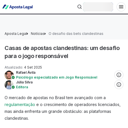
+18 Ministério da Fazenda adverte: aposta não é investimento.
Entrar
Aposta Legal
Notícias
O desafio das bets clandestinas
Casas de apostas clandestinas: um desafio
para o jogo responsável
Atualizado
:
4 Set 2025
Rafael Ávila
Psicólogo especializado em Jogo Responsável
Júlia Silva
Editora
O mercado de apostas no Brasil tem avançado com a
regulamentação
e o crescimento de operadores licenciados,
mas ainda enfrenta um grande obstáculo: as plataformas
clandestinas.