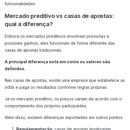
funcionalidades.
Mercado preditivo vs casas de apostas:
qual a diferença?
Embora os mercados preditivos envolvam previsões e
possíveis ganhos, eles funcionam de forma diferente das
casas de apostas tradicionais.
A principal diferença está em como os valores são
definidos.
Nas casas de apostas, existe uma empresa que estabelece as
odds e paga os resultados conforme regras próprias.
Já no mercado preditivo, os preços variam de acordo com o
comportamento dos próprios participantes.
Além disso, existem diferenças importantes em outros pontos:
Regulamentação:
casas de apostas legalizadas