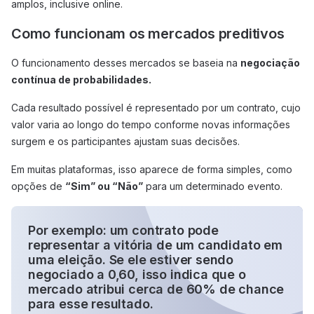
amplos, inclusive online.
Como funcionam os mercados preditivos
O funcionamento desses mercados se baseia na
negociação
contínua de probabilidades.
Cada resultado possível é representado por um contrato, cujo
valor varia ao longo do tempo conforme novas informações
surgem e os participantes ajustam suas decisões.
Em muitas plataformas, isso aparece de forma simples, como
opções de
“Sim” ou “Não”
para um determinado evento.
Por exemplo: um contrato pode
representar a vitória de um candidato em
uma eleição. Se ele estiver sendo
negociado a 0,60, isso indica que o
mercado atribui cerca de 60% de chance
para esse resultado.