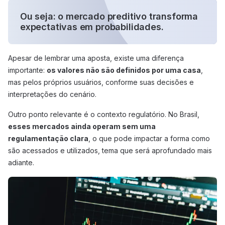
Ou seja: o mercado preditivo transforma
expectativas em probabilidades.
Apesar de lembrar uma aposta, existe uma diferença
importante:
os valores não são definidos por uma casa
,
mas pelos próprios usuários, conforme suas decisões e
interpretações do cenário.
Outro ponto relevante é o contexto regulatório. No Brasil,
esses mercados ainda operam sem uma
regulamentação clara
, o que pode impactar a forma como
são acessados e utilizados, tema que será aprofundado mais
adiante.