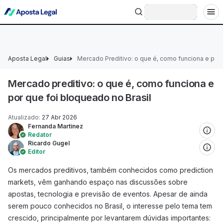
+18 Ministério da Fazenda adverte: aposta não é investimento.
Entrar
Aposta Legal
Guias
Mercado Preditivo: o que é, como funciona e por 
Mercado preditivo: o que é, como funciona e
por que foi bloqueado no Brasil
Atualizado
:
27 Abr 2026
Fernanda Martinez
Redator
Ricardo Gugel
Editor
Os mercados preditivos, também conhecidos como
prediction
markets
, vêm ganhando espaço nas discussões sobre
apostas, tecnologia e previsão de eventos. Apesar de ainda
serem pouco conhecidos no Brasil, o interesse pelo tema tem
crescido, principalmente por levantarem dúvidas importantes: