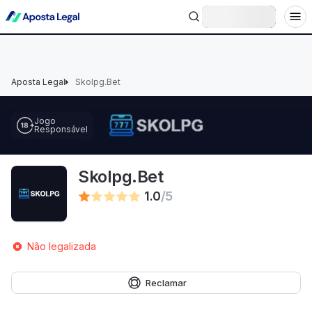
+18 Ministério da Fazenda adverte: aposta não é investimento.
Entrar
Aposta Legal
Skolpg.Bet
Jogo
Responsável
Skolpg.Bet
1.0
/
5
Não legalizada
Reclamar