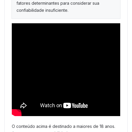
fatores determinantes para considerar sua
confiabilidade insuficiente.
O conteúdo acima é destinado a maiores de 18 anos.