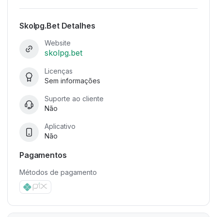
Skolpg.Bet Detalhes
Website
skolpg.bet
Licenças
Sem informações
Suporte ao cliente
Não
Aplicativo
Não
Pagamentos
Métodos de pagamento