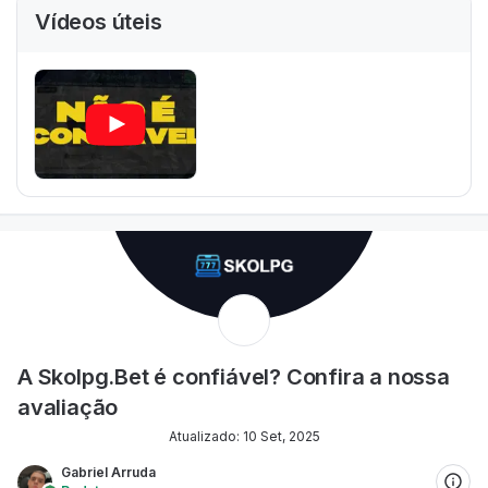
Vídeos úteis
A Skolpg.Bet é confiável? Confira a nossa
avaliação
Atualizado
:
10 Set, 2025
Gabriel Arruda