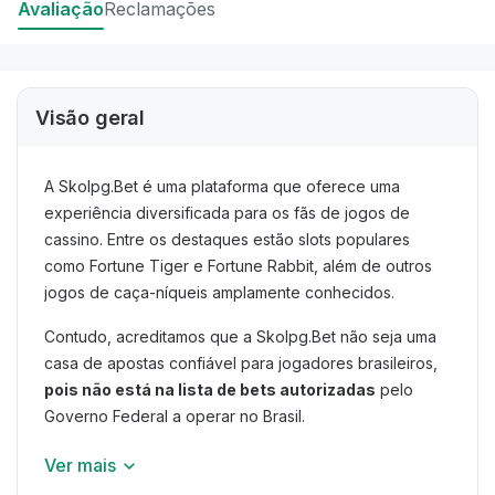
Avaliação
Reclamações
Visão geral
A Skolpg.Bet é uma plataforma que oferece uma
experiência diversificada para os fãs de jogos de
cassino. Entre os destaques estão slots populares
como Fortune Tiger e Fortune Rabbit, além de outros
jogos de caça-níqueis amplamente conhecidos.
Contudo, acreditamos que a Skolpg.Bet não seja uma
casa de apostas confiável para jogadores brasileiros,
pois não está na lista de bets autorizadas
pelo
Governo Federal a operar no Brasil.
Ver mais