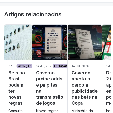
Artigos relacionados
27 Jul, 2026
14 Jul, 2026
14 Jul, 2026
1 Ju
ATENÇÃO!
ATENÇÃO!
Bets no
Governo
Governo
De
Brasil
proíbe odds
aperta o
2.0
podem
e palpites
cerco à
ap
ter
na
publicidade
em
novas
transmissão
das bets na
por
regras
de jogos
Copa
me
Consulta
Novas regras
Ministério da
Insc