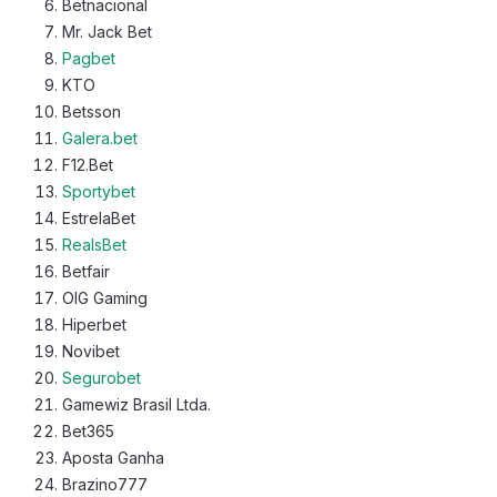
Betnacional
Mr. Jack Bet
Pagbet
KTO
Betsson
Galera.bet
F12.Bet
Sportybet
EstrelaBet
RealsBet
Betfair
OIG Gaming
Hiperbet
Novibet
Segurobet
Gamewiz Brasil Ltda.
Bet365
Aposta Ganha
Brazino777