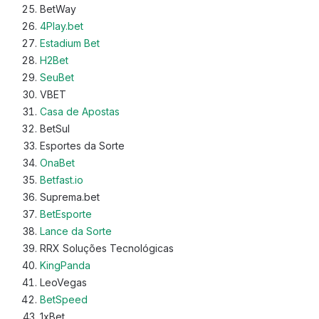
BetWay
4Play.bet
Estadium Bet
H2Bet
SeuBet
VBET
Casa de Apostas
BetSul
Esportes da Sorte
OnaBet
Betfast.io
Suprema.bet
BetEsporte
Lance da Sorte
RRX Soluções Tecnológicas
KingPanda
LeoVegas
BetSpeed
1xBet