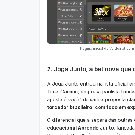
Página inicial da VaideBet com
2. Joga Junto, a bet nova que 
A Joga Junto entrou na lista oficial
Time iGaming, empresa paulista fund
aposta é você" deixam a proposta clar
torcedor brasileiro, com foco em ex
O diferencial que a separa das outras 
educacional Aprende Junto
, lançada