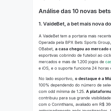
Análise das 10 novas bets
1. VaideBet, a bet mais nova do
A VaideBet tem a portaria mais recente 
Operada pela BPX Bets Sports Group
OBabet,
a casa chegou ao mercado 
esportivas cobrindo de futebol ao cic
mercados e mais de 1.200 jogos de
ca
e iOS, e o suporte funciona 24 horas
No lado esportivo,
o destaque é a Mú
100% dependendo do número de seleçõe
com odd mínima de 1.25.
A plataform
contribuiu para sua grande visibilidad
com o Corinthians, avaliado em R$ 36
antecipadamente após investigações. 