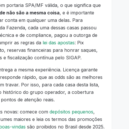
têm portaria SPA/MF válida, o que significa que
ade não são a mesma coisa
, e é importante
iar conta em qualquer uma delas. Para
o da Fazenda, cada uma dessas casas passou
 técnica e de compliance, pagou a outorga de
mprir as regras da
lei das apostas
: Pix
, reservas financeiras para honrar saques,
as e fiscalização contínua pelo SIGAP.
entrega a mesma experiência. Licença garante
e responde rápido, que as odds são as melhores
travar. Por isso, para cada casa desta lista,
 o histórico do grupo operador, a cobertura
s pontos de atenção reais.
ets novas: comece com
depósitos pequenos
,
lumes maiores e leia os termos das promoções
boas-vindas
são proibidos no Brasil desde 2025.