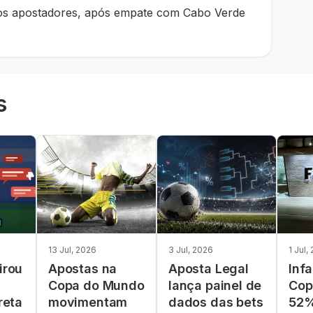
 os apostadores, após empate com Cabo Verde
s
13 Jul, 2026
3 Jul, 2026
1 Jul,
irou
Apostas na
Aposta Legal
Infa
Copa do Mundo
lança painel de
Cop
reta
movimentam
dados das bets
52%