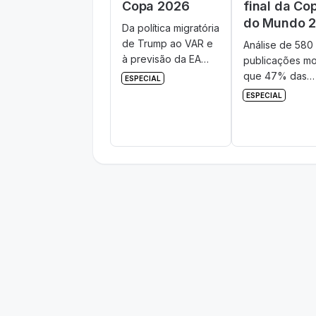
Copa 2026
final da Co
do Mundo 
Da política migratória
de Trump ao VAR e
Análise de 580 
à previsão da EA
publicações mo
Sports, veja as cinco
que 47% das
ESPECIAL
polêmicas que mais
menções à sel
ESPECIAL
repercutiram no
argentina já sã
Mundial 2026.
negativas.