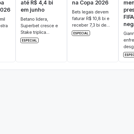
pa
até R$ 4,4 bi
na Copa 2026
men
2026
em junho
pre
Bets legais devem
FIF
faturar R$ 10,8 bi e
mil
Betano lidera,
neg
receber 7,3 bi de
stra
Superbet cresce e
acessos na Copa
Stake triplica
Giann
ESPECIAL
2026. Veja
eção
acessos na fase de
enfre
ESPECIAL
projeções por casa
o
grupos da Copa
desg
e arrecadação de
2026. Veja market
2026
ESPE
tributos.
share, receita e as
menç
bets que mais
por l
cresceram em junho.
arbit