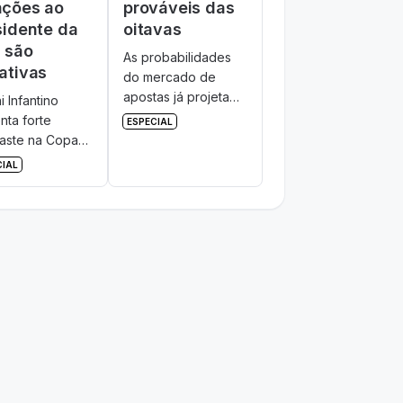
ções ao
prováveis das
sidente da
oitavas
A são
As probabilidades
ativas
do mercado de
apostas já projetam
i Infantino
quais seriam os
nta forte
ESPECIAL
duelos das oitavas
aste na Copa
de final.
. Com 52% de
CIAL
ões negativas
ogística e
ragem.