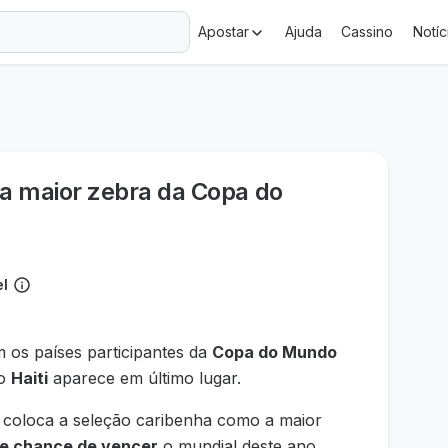
+18 Ministério da Fazenda adverte: aposta não é investimento.
Apostar
Ajuda
Cassino
Notíc
 é a maior zebra da Copa do
el
 os países participantes da
Copa do Mundo
 o
Haiti
aparece em último lugar.
a coloca a seleção caribenha como a maior
e chance de vencer
o mundial deste ano.