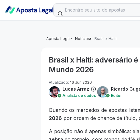
Aposta Legal
Notícias
Brasil x Haiti
Brasil x Haiti: adversário
Mundo 2026
Atualizado
:
16 Jun 2026
Lucas Arraz
Ricardo Gug
Analista de dados
Editor
Quando os mercados de apostas listam
2026
por ordem de chance de título,
A posição não é apenas simbólica: el
zebra
do torneio, com menos de
1% d