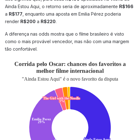
Ainda Estou Aqui, o retorno seria de aproximadamente
R$166
a
R$177
, enquanto uma aposta em Emilia Pérez poderia
render
R$200
a
R$220
.
A diferença nas odds mostra que o filme brasileiro é visto
como o mais provável vencedor, mas não com uma margem
tão confortável.