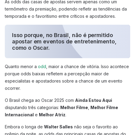
As odds das casas de apostas servem apenas como um
termômetro da premiação, podendo refletir as tendências da
temporada e o favoritismo entre críticos e apostadores.
Isso porque, no Brasil, não é permitido
apostar em eventos de entretenimento,
como o Oscar.
Quanto menor a
odd
, maior a chance de vitória. Isso acontece
porque odds baixas refletem a percepção maior de
especialistas e apostadores sobre a chance de um evento
ocorrer.
O Brasil chega ao Oscar 2025 com
Ainda Estou Aqui
disputando três categorias:
Melhor Filme
,
Melhor Filme
Internacional
e
Melhor Atriz
.
Embora o longa de
Walter Salles
não seja o favorito ao
prêmio da noite, as odds das principais casas de apostas do