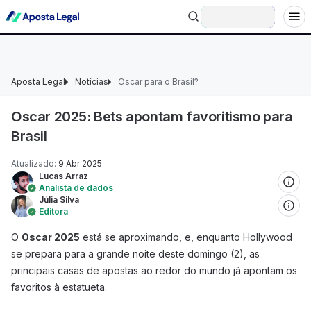
+18 Ministério da Fazenda adverte: aposta não é investimento.
Entrar
Aposta Legal
Notícias
Oscar para o Brasil?
Oscar 2025: Bets apontam favoritismo para
Brasil
Atualizado
:
9 Abr 2025
Lucas Arraz
Analista de dados
Júlia Silva
Editora
O
Oscar 2025
está se aproximando, e, enquanto Hollywood
se prepara para a grande noite deste domingo (2), as
principais casas de apostas ao redor do mundo já apontam os
favoritos à estatueta.