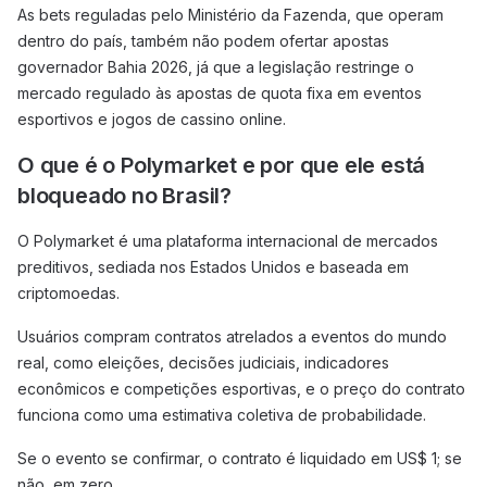
As bets reguladas pelo Ministério da Fazenda, que operam
dentro do país, também não podem ofertar apostas
governador Bahia 2026, já que a legislação restringe o
mercado regulado às apostas de quota fixa em eventos
esportivos e jogos de cassino online.
O que é o Polymarket e por que ele está
bloqueado no Brasil?
O Polymarket é uma plataforma internacional de mercados
preditivos, sediada nos Estados Unidos e baseada em
criptomoedas.
Usuários compram contratos atrelados a eventos do mundo
real, como eleições, decisões judiciais, indicadores
econômicos e competições esportivas, e o preço do contrato
funciona como uma estimativa coletiva de probabilidade.
Se o evento se confirmar, o contrato é liquidado em US$ 1; se
não, em zero.