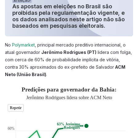
ATENÇÃO!
As apostas em eleições no Brasil são
proibidas pela regulamentação vigente, e
os dados analisados neste artigo não são
baseados em pesquisas eleitorais.
No
Polymarket
, principal mercado preditivo internacional, o
atual governador
Jerônimo Rodrigues (PT)
lidera com folga,
com cerca de 60% de probabilidade implícita de vitória,
contra 30% aproximados do ex-prefeito de Salvador
ACM
Neto (União Brasil)
.