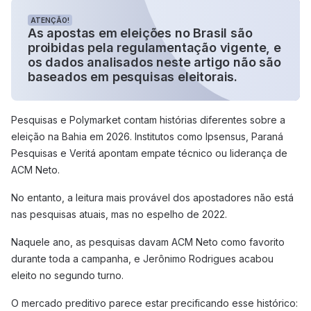
ATENÇÃO!
As apostas em eleições no Brasil são
proibidas pela regulamentação vigente, e
os dados analisados neste artigo não são
baseados em pesquisas eleitorais.
Pesquisas e Polymarket contam histórias diferentes sobre a
eleição na Bahia em 2026. Institutos como Ipsensus, Paraná
Pesquisas e Veritá apontam empate técnico ou liderança de
ACM Neto.
No entanto, a leitura mais provável dos apostadores não está
nas pesquisas atuais, mas no espelho de 2022.
Naquele ano, as pesquisas davam ACM Neto como favorito
durante toda a campanha, e Jerônimo Rodrigues acabou
eleito no segundo turno.
O mercado preditivo parece estar precificando esse histórico: