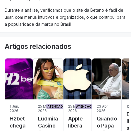
Durante a análise, verificamos que o site da Betano é fácil de
usar, com menus intuitivos e organizados, o que contribui para
a popularidade da marca no Brasil.
Artigos relacionados
1 Jun,
25 Mai,
25 Mai,
23 Abr,
12
ATENÇÃO!
ATENÇÃO!
2026
2026
2026
2026
B
H2bet
Ludmila
Apple
Quando
l
chega
Casino
libera
o Papa
a