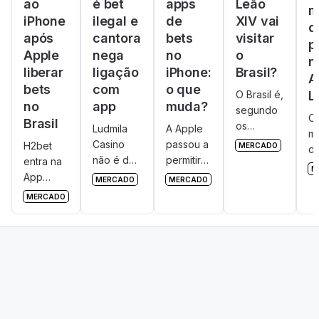
ao
é bet
apps
Leão
m
iPhone
ilegal e
de
XIV vai
d
após
cantora
bets
visitar
p
Apple
nega
no
o
n
liberar
ligação
iPhone:
Brasil?
A
bets
com
o que
O Brasil é,
L
no
app
muda?
segundo
O
Brasil
os
Ludmila
A Apple
m
mercados
Casino
passou a
H2bet
MERCADO
d
de
não é da
permitir
entra na
s
M
previsão
Ludmilla.
que
App
g
MERCADO
MERCADO
internacionais,
App de
aplicativos
Store e
e
MERCADO
o
apostas é
de bets
se torna
Br
segundo
ilegal e
sejam
uma das
s
país com
usa nome
baixados
primeiras
r
mais
da
em
bets a
es
chances
cantora
iPhones
oferecer
de
sem
e iPads
app para
receber o
autorização
no Brasil.
iOS no
Papa
Brasil.