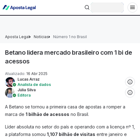
+18 Ministério da Fazenda adverte: aposta não é investimento.
Entrar
Aposta Legal
Notícias
Número 1 no Brasil
Betano lidera mercado brasileiro com 1 bi de
acessos
Atualizado
:
16 Abr 2025
Lucas Arraz
Analista de dados
Júlia Silva
Editora
A Betano se tornou a primeira casa de apostas a romper a
marca de
1 bilhão de acessos
no Brasil.
Líder absoluta no setor do país e operando com a licença nº 1,
a plataforma somou
1,107 bilhão de visitas
entre janeiro e