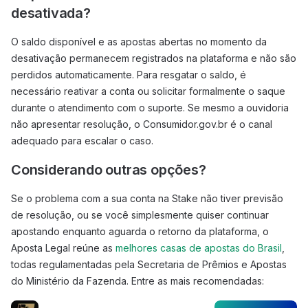
desativada?
O saldo disponível e as apostas abertas no momento da
desativação permanecem registrados na plataforma e não são
perdidos automaticamente. Para resgatar o saldo, é
necessário reativar a conta ou solicitar formalmente o saque
durante o atendimento com o suporte. Se mesmo a ouvidoria
não apresentar resolução, o Consumidor.gov.br é o canal
adequado para escalar o caso.
Considerando outras opções?
Se o problema com a sua conta na Stake não tiver previsão
de resolução, ou se você simplesmente quiser continuar
apostando enquanto aguarda o retorno da plataforma, o
Aposta Legal reúne as
melhores casas de apostas do Brasil
,
todas regulamentadas pela Secretaria de Prêmios e Apostas
do Ministério da Fazenda. Entre as mais recomendadas: