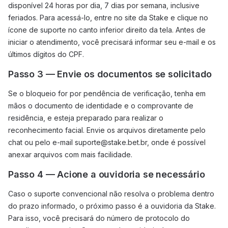
disponível 24 horas por dia, 7 dias por semana, inclusive
feriados. Para acessá-lo, entre no site da Stake e clique no
ícone de suporte no canto inferior direito da tela. Antes de
iniciar o atendimento, você precisará informar seu e-mail e os
últimos dígitos do CPF.
Passo 3 — Envie os documentos se solicitado
Se o bloqueio for por pendência de verificação, tenha em
mãos o documento de identidade e o comprovante de
residência, e esteja preparado para realizar o
reconhecimento facial. Envie os arquivos diretamente pelo
chat ou pelo e-mail suporte@stake.bet.br, onde é possível
anexar arquivos com mais facilidade.
Passo 4 — Acione a ouvidoria se necessário
Caso o suporte convencional não resolva o problema dentro
do prazo informado, o próximo passo é a ouvidoria da Stake.
Para isso, você precisará do número de protocolo do