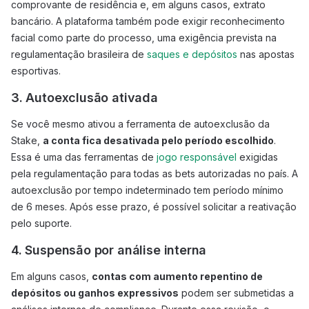
comprovante de residência e, em alguns casos, extrato
bancário. A plataforma também pode exigir reconhecimento
facial como parte do processo, uma exigência prevista na
regulamentação brasileira de
saques e depósitos
nas apostas
esportivas
.
3. Autoexclusão ativada
Se você mesmo ativou a ferramenta de autoexclusão da
Stake,
a conta fica desativada pelo período escolhido
.
Essa é uma das ferramentas de
jogo responsável
exigidas
pela regulamentação para todas as bets autorizadas no país. A
autoexclusão por tempo indeterminado tem período mínimo
de 6 meses. Após esse prazo, é possível solicitar a reativação
pelo suporte.
4. Suspensão por análise interna
Em alguns casos,
contas com aumento repentino de
depósitos ou ganhos expressivos
podem ser submetidas a