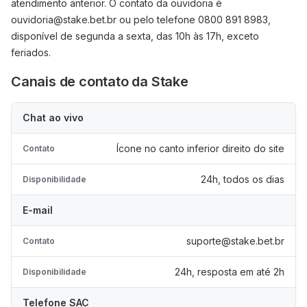
atendimento anterior. O contato da ouvidoria é
ouvidoria@stake.bet.br ou pelo telefone 0800 891 8983,
disponível de segunda a sexta, das 10h às 17h, exceto
feriados.
Canais de contato da Stake
Chat ao vivo
Ícone no canto inferior direito do site
Contato
24h, todos os dias
Disponibilidade
E-mail
suporte@stake.bet.br
Contato
24h, resposta em até 2h
Disponibilidade
Telefone SAC