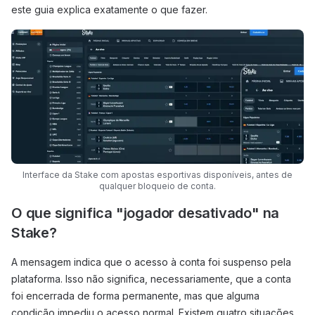
este guia explica exatamente o que fazer.
Interface da Stake com apostas esportivas disponíveis, antes de
qualquer bloqueio de conta.
O que significa "jogador desativado" na
Stake?
A mensagem indica que o acesso à conta foi suspenso pela
plataforma. Isso não significa, necessariamente, que a conta
foi encerrada de forma permanente, mas que alguma
condição impediu o acesso normal. Existem quatro situações