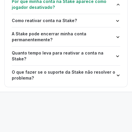
Por que minha conta na Stake aparece como
jogador desativado?
Os motivos mais comuns são inatividade prolongada,
Como reativar conta na Stake?
pendência de verificação de documentos,
Entre em contato com o suporte via chat ao vivo,
autoexclusão ativada pelo próprio usuário ou análise
A Stake pode encerrar minha conta
disponível 24h no site da Stake. Informe seu e-mail e
interna de compliance da plataforma.
permanentemente?
CPF para iniciar o atendimento. Se houver documentos
Sim, em casos de violação dos termos de uso ou não
pendentes, envie pelo chat ou pelo e-mail
Quanto tempo leva para reativar a conta na
envio de documentos dentro do prazo exigido. Nesses
suporte@stake.bet.br.
Stake?
casos, a Stake comunica a decisão por e-mail.
Depende do motivo. Para inatividade simples, a
O que fazer se o suporte da Stake não resolver o
resolução pode ser imediata pelo chat. Para
problema?
pendências de verificação, o prazo varia conforme a
Acione a ouvidoria pelo e-mail ouvidoria@stake.bet.br
análise documental, podendo levar alguns dias úteis.
ou pelo telefone 0800 891 8983. Se o problema
persistir, registre uma queixa no Consumidor.gov.br.