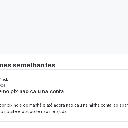
ões semelhantes
Costa
024
 no pix nao caiu na conta
por pix hoje de manhã e até agora nao caiu na minha conta, só apa
 no site e o suporte nao me ajuda.