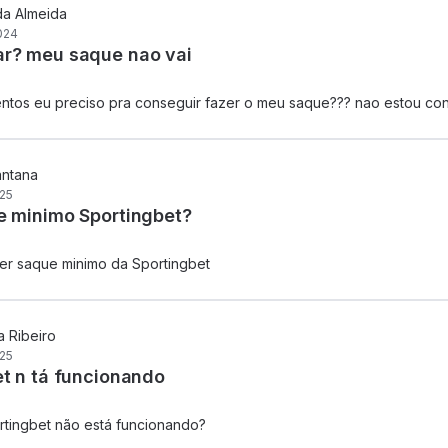
da Almeida
024
r? meu saque nao vai
ntos eu preciso pra conseguir fazer o meu saque??? nao estou co
antana
025
e minimo Sportingbet?
ber saque minimo da Sportingbet
 Ribeiro
025
et n tá funcionando
rtingbet não está funcionando?