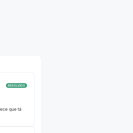
RESOLVIDO
rece que tá