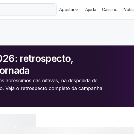
+18 Ministério da Fazenda adverte: aposta não é investimento.
Apostar
Ajuda
Cassino
Notíc
26: retrospecto,
jornada
os acréscimos das oitavas, na despedida de
o. Veja o retrospecto completo da campanha