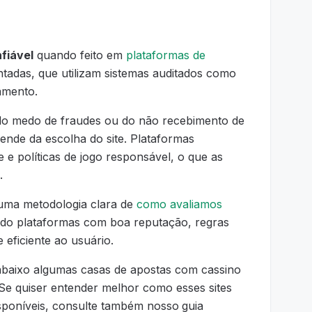
nfiável
quando feito em
plataformas de
tadas, que utilizam sistemas auditados como
amento.
 do medo de fraudes ou do não recebimento de
ende da escolha do site. Plataformas
 e políticas de jogo responsável, o que as
.
s uma metodologia clara de
como avaliamos
ando plataformas com boa reputação, regras
eficiente ao usuário.
abaixo algumas casas de apostas com cassino
 Se quiser entender melhor como esses sites
isponíveis, consulte também nosso
guia