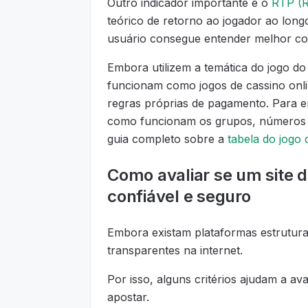
Outro indicador importante é o
RTP (R
teórico de retorno ao jogador ao lon
usuário consegue entender melhor co
Embora utilizem a temática do jogo do b
funcionam como jogos de cassino onli
regras próprias de pagamento. Para e
como funcionam os grupos, números e
guia completo sobre a
tabela do jogo 
Como avaliar se um site d
confiável e seguro
Embora existam plataformas estrutura
transparentes na internet.
Por isso, alguns critérios ajudam a ava
apostar.