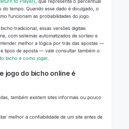
eturn to Player)
, que representa o percentual
go do tempo. Quando esse dado é divulgado, o
mo funcionam as probabilidades do jogo.
icho tradicional, essas versões digitais
ne, com sistemas automatizados de sorteio e
ntender melhor a lógica por trás das apostas —
 tipos de aposta — vale consultar também o
do bicho e como jogar.
e jogo do bicho online é
das, também existem sites informais ou pouco
liar melhor a confiabilidade de um site antes de