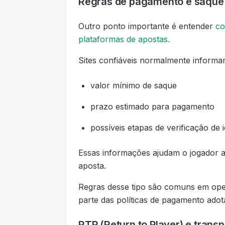
Regras de pagamento e saque
Outro ponto importante é entender
co
plataformas de apostas.
Sites confiáveis normalmente informa
valor mínimo de saque
prazo estimado para pagamento
possíveis etapas de verificação de 
Essas informações ajudam o jogador 
aposta.
Regras desse tipo são comuns em ope
parte das políticas de pagamento adot
RTP (Return to Player) e trans