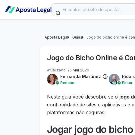
Aposta Legal
Guias
Jogo do bicho online é con
Jogo do Bicho Online é Con
Atualizado
:
25 Mar 2026
Fernanda Martinez
Ricar
Redator
Editor
Neste guia você descobre se o
jogo d
confiabilidade de sites e aplicativos e
plataformas não seguras.
Jogar jogo do bicho 