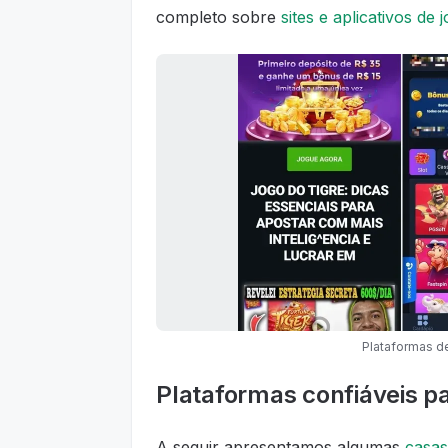
completo sobre
sites e aplicativos de 
Plataformas de
Plataformas confiáveis pa
A seguir apresentamos algumas
casas