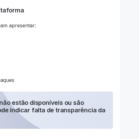
ataforma
mam apresentar:
saques
ão estão disponíveis ou são
ode indicar falta de transparência da