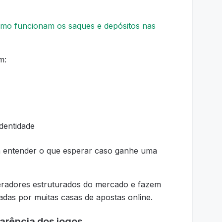
mo funcionam os saques e depósitos nas
m:
identidade
a entender o que esperar caso ganhe uma
radores estruturados do mercado e fazem
adas por muitas casas de apostas online.
parência dos jogos