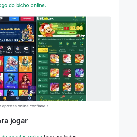
jogo do bicho online.
 apostas online confiáveis
ra jogar
 de apostas online
bem avaliadas -