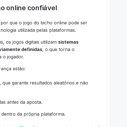
o online confiável
 por que o jogo do bicho online pode ser
nologia utilizada pelas plataformas.
s, os jogos digitais utilizam
sistemas
viamente definidas
, o que torna o
 o jogador.
rança estão:
ue garante resultados aleatórios e não
das antes da aposta.
s dentro da própria plataforma.