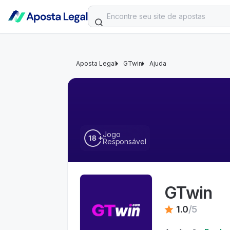
Aposta Legal
GTwin
Ajuda
Jogo
Responsável
GTwin
1.0
/
5