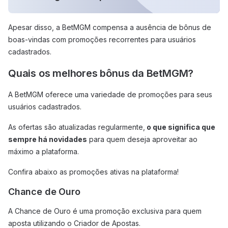
Apesar disso, a BetMGM compensa a ausência de bônus de
boas-vindas com promoções recorrentes para usuários
cadastrados.
Quais os melhores bônus da BetMGM?
A BetMGM oferece uma variedade de promoções para seus
usuários cadastrados.
As ofertas são atualizadas regularmente,
o que significa que
sempre há novidades
para quem deseja aproveitar ao
máximo a plataforma.
Confira abaixo as promoções ativas na plataforma!
Chance de Ouro
A Chance de Ouro é uma promoção exclusiva para quem
aposta utilizando o Criador de Apostas.