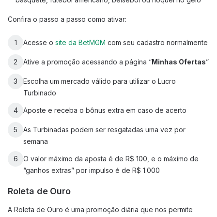
Confira o passo a passo como ativar:
Acesse o
site da BetMGM
com seu cadastro normalmente
Ative a promoção acessando a página “
Minhas Ofertas
”
Escolha um mercado válido para utilizar o Lucro
Turbinado
Aposte e receba o bônus extra em caso de acerto
As Turbinadas podem ser resgatadas uma vez por
semana
O valor máximo da aposta é de R$ 100, e o máximo de
“ganhos extras” por impulso é de R$ 1.000
Roleta de Ouro
A Roleta de Ouro é uma promoção diária que nos permite