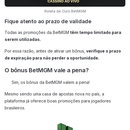
Roleta de Ouro BetMGM
Fique atento ao prazo de validade
Todas as promoções da BetMGM
têm tempo limitado para
serem utilizadas.
Por essa razão, antes de ativar um bônus,
verifique o prazo
de expiração para não perder a oportunidade.
O bônus BetMGM vale a pena?
Sim, os bônus da BetMGM valem a pena!
Mesmo sendo uma casa de apostas nova no país, a
plataforma já oferece boas promoções para jogadores
brasileiros.