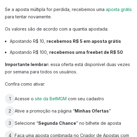
Se a aposta múltipla for perdida, recebemos uma
aposta grátis
para tentar novamente.
Os valores são de acordo com a quantia apostada:
Apostando R$ 10,
recebemos R$ 5 em aposta grátis
Apostando R$ 100,
recebemos uma freebet de R$ 50
Importante lembrar:
essa oferta está disponível duas vezes
por semana para todos os usuários.
Confira como ativar:
Acesse o
site da BetMGM
com seu cadastro
Ative a promoção na página “
Minhas Ofertas
”
Selecione “
Segunda
Chance
” no bilhete de aposta
Faça uma aposta combinada no Criador de Apostas com