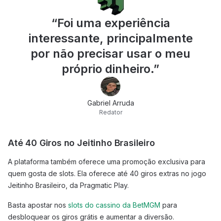
“
Foi uma experiência
interessante, principalmente
por não precisar usar o meu
próprio dinheiro.
”
Gabriel Arruda
Redator
Até 40 Giros no Jeitinho Brasileiro
A plataforma também oferece uma promoção exclusiva para
quem gosta de slots. Ela oferece até 40 giros extras no jogo
Jeitinho Brasileiro, da Pragmatic Play.
Basta apostar nos
slots do cassino da BetMGM
para
desbloquear os giros grátis e aumentar a diversão.