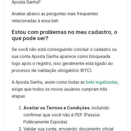
Aposta Ganha?
Analise abaixo as perguntas mais frequentes
relacionadas à essa bet:
Estou com problemas no meu cadastro, o
que pode ser?
Se você não está conseguindo concluir o cadastro ou
sua conta Aposta Ganha aparece como bloqueada
logo após o registro, isso geralmente está ligado ao
processo de validação obrigatório (KYC).
A Aposta Ganha, assim como todas as
bets legalizadas
,
exige que todos os novos usuários cumpram três
etapas:
Aceitar os Termos e Condições
: incluindo
confirmar que você não é PEP (Pessoa
Politicamente Exposta)
Validar sua conta, enviando: documento oficial