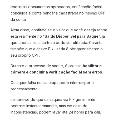
Isso inclui documentos aprovados, verificação facial
concluída e conta bancária cadastrada no mesmo CPF
da conta.
Além disso, confirme se o valor que você deseja retirar
está realmente no “
Saldo Disponível para Saque
”, já
que apenas essa carteira pode ser utilizada. Garanta
também que a chave Pix usada é obrigatoriamente o
seu próprio CPF.
Durante o processo de saque, é preciso
habilitar a
câmera e concluir a verificação facial sem erros.
Qualquer falha nessa etapa pode interromper o
processamento.
Lembre-se de que os saques via Pix geralmente
ocorrem instantaneamente, mas em caso de
inconsistências, podem levar até 24 horas para cair.