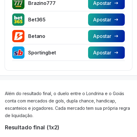
Brazino777
Apostar
Bet365
Apostar
Betano
Apostar
Sportingbet
Apostar
Além do resultado final, o duelo entre o Londrina e o Goiás
conta com mercados de gols, dupla chance, handicap,
escanteios e jogadores. Cada mercado tem sua própria regra
de liquidação.
Resultado final (1x2)