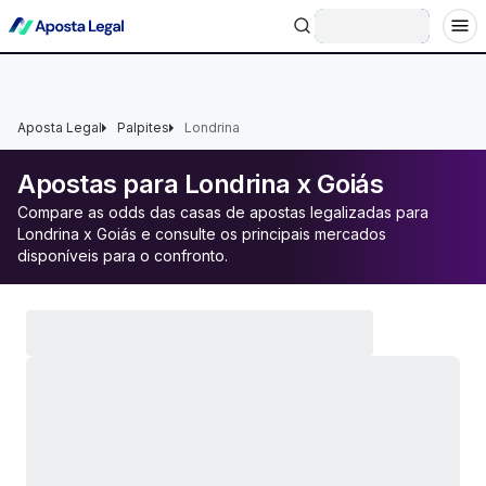
+18 Ministério da Fazenda adverte: aposta não é investimento.
Entrar
Aposta Legal
Palpites
Londrina
Apostas para Londrina x Goiás
Compare as odds das casas de apostas legalizadas para
Londrina x Goiás e consulte os principais mercados
disponíveis para o confronto.