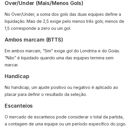
Over/Under (Mais/Menos Gols)
No Over/Under, a soma dos gols das duas equipes define a
liquidação. Mais de 2,5 exige pelo menos três gols; menos de
1,5 corresponde a zero ou um gol.
Ambos marcam (BTTS)
Em ambos marcam, “Sim” exige gol do Londrina e do Goiás.
“Não” é liquidado quando uma das equipes termina sem
marcar.
Handicap
No handicap, um ajuste positivo ou negativo é aplicado ao
placar para definir o resultado da seleção.
Escanteios
O mercado de escanteios pode considerar o total da partida,
a contagem de uma equipe ou um período específico do jogo.