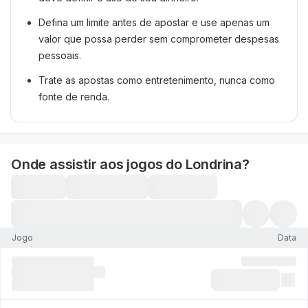
Defina um limite antes de apostar e use apenas um
valor que possa perder sem comprometer despesas
pessoais.
Trate as apostas como entretenimento, nunca como
fonte de renda.
Onde assistir aos jogos do Londrina?
Jogo
Data