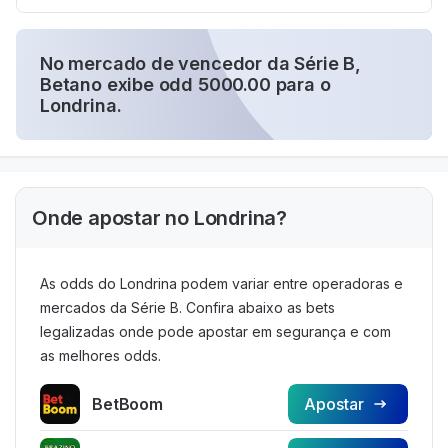
No mercado de vencedor da Série B,
Betano exibe odd 5000.00 para o
Londrina.
Onde apostar no Londrina?
As odds do Londrina podem variar entre operadoras e
mercados da Série B. Confira abaixo as bets
legalizadas onde pode apostar em segurança e com
as melhores odds.
BetBoom
Apostar