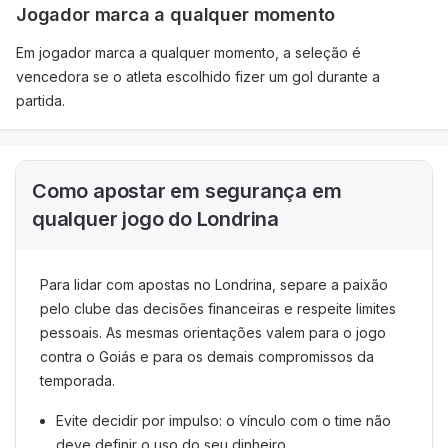
Jogador marca a qualquer momento
Em jogador marca a qualquer momento, a seleção é
vencedora se o atleta escolhido fizer um gol durante a
partida.
Como apostar em segurança em
qualquer jogo do Londrina
Para lidar com apostas no Londrina, separe a paixão
pelo clube das decisões financeiras e respeite limites
pessoais. As mesmas orientações valem para o jogo
contra o Goiás e para os demais compromissos da
temporada.
Evite decidir por impulso: o vínculo com o time não
deve definir o uso do seu dinheiro.