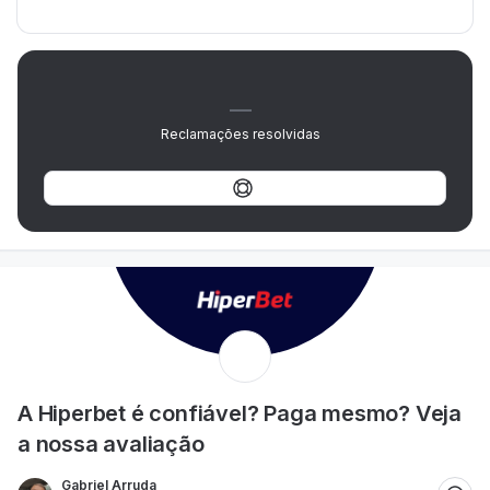
—
Reclamações resolvidas
A Hiperbet é confiável? Paga mesmo? Veja
a nossa avaliação
Gabriel Arruda