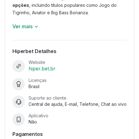
opções
, incluindo títulos populares como Jogo do
Tigrinho, Aviator e Big Bass Bonanza.
Ver mais
Hiperbet Detalhes
Website
hiper.bet.br
Licenças
Brasil
Suporte ao cliente
Central de ajuda, E-mail, Telefone, Chat ao vivo
Aplicativo
Não
Pagamentos