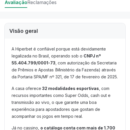
Avaliação
Reclamações
Visão geral
A Hiperbet é confiável porque está devidamente
legalizada no Brasil, operando sob o
CNPJ nº
55.404.799/0001-73
, com autorização da Secretaria
de Prêmios e Apostas (Ministério da Fazenda) através
da Portaria SPA/MF nº 321, de 17 de fevereiro de 2025.
A casa oferece
32 modalidades esportivas
, com
recursos importantes como Super Odds, cash out e
transmissão ao vivo, o que garante uma boa
experiência para apostadores que gostam de
acompanhar os jogos em tempo real.
Já no cassino,
o catálogo conta com mais de 1.700