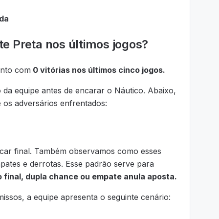
ida
 Preta nos últimos jogos?
onto com
0 vitórias nos últimos cinco jogos.
 da equipe antes de encarar o Náutico. Abaixo,
 os adversários enfrentados:
acar final. Também observamos como esses
empates e derrotas. Esse padrão serve para
o final, dupla chance ou empate anula aposta.
issos, a equipe apresenta o seguinte cenário: