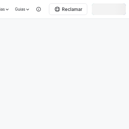
Reclamar
Entrar
ias
Guias