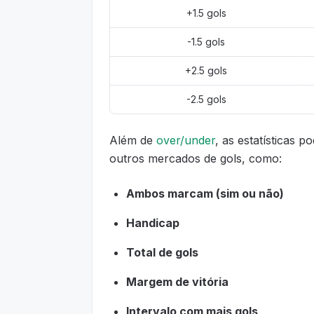
+1.5 gols
-1.5 gols
+2.5 gols
-2.5 gols
Além de
over/under
, as estatísticas 
outros mercados de gols, como:
Ambos marcam (sim ou não)
Handicap
Total de gols
Margem de vitória
Intervalo com mais gols