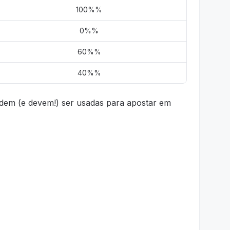
100%%
0%%
60%%
40%%
podem (e devem!) ser usadas para apostar em