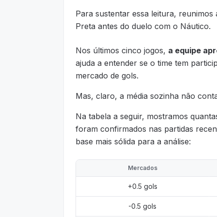
Para sustentar essa leitura, reunimos
Preta antes do duelo com o Náutico.
Nos últimos cinco jogos,
a equipe apr
ajuda a entender se o time tem partic
mercado de gols.
Mas, claro, a média sozinha não conta 
Na tabela a seguir, mostramos quanta
foram confirmados nas partidas recen
base mais sólida para a análise:
Mercados
+0.5 gols
-0.5 gols