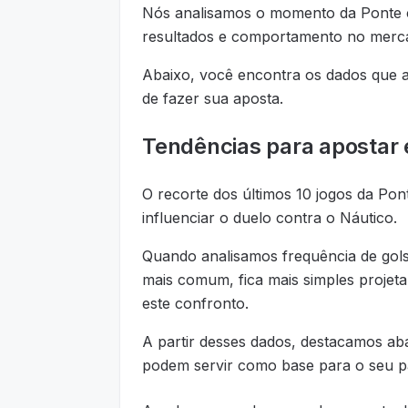
Nós analisamos o momento da Ponte
resultados e comportamento no merca
Abaixo, você encontra os dados que aj
de fazer sua aposta.
Tendências para apostar 
O recorte dos últimos 10 jogos da Pon
influenciar o duelo contra o Náutico.
Quando analisamos frequência de gols
mais comum, fica mais simples projet
este confronto.
A partir desses dados, destacamos ab
podem servir como base para o seu pa