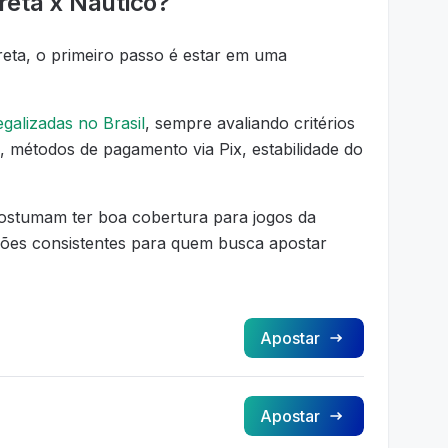
eta x Náutico?
eta, o primeiro passo é estar em uma
egalizadas no Brasil
, sempre avaliando critérios
a, métodos de pagamento via Pix, estabilidade do
costumam ter boa cobertura para jogos da
ções consistentes para quem busca apostar
Apostar
Apostar