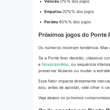
Venceu
0%% dos jogos
Empatou
20%% dos jogos
Perdeu
80%% dos jogos
Próximos jogos do Ponte 
Os números mostram tendência. Mas o
Se a Ponte tiver decisão, clássicos co
e
Novorizontino
, ou sequência intens
preservar titulares ou mudar a estraté
Esse fator impacta diretamente mercad
isso, antes de apostar, vale olhar o c
Veja abaixo os próximos compromisso