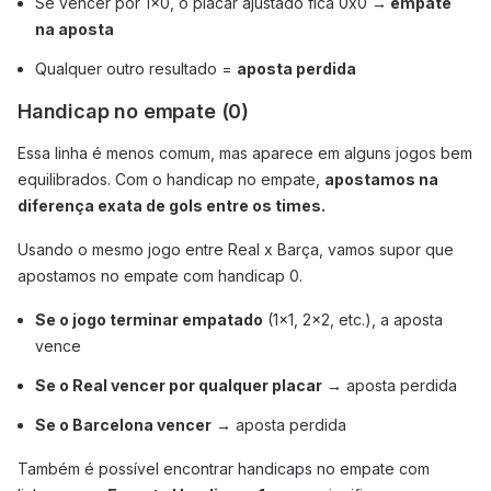
Se vencer por 1x0, o placar ajustado fica 0x0 →
empate
na aposta
Qualquer outro resultado =
aposta perdida
Handicap no empate (0)
Essa linha é menos comum, mas aparece em alguns jogos bem
equilibrados. Com o handicap no empate,
apostamos na
diferença exata de gols entre os times.
Usando o mesmo jogo entre Real x Barça, vamos supor que
apostamos no empate com handicap 0.
Se o jogo terminar empatado
(1x1, 2x2, etc.), a aposta
vence
Se o Real vencer por qualquer placar
→ aposta perdida
Se o Barcelona vencer
→ aposta perdida
Também é possível encontrar handicaps no empate com