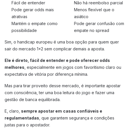
Fácil de entender
Não há reembolso parcial
Pode gerar odds mais
Menos flexível que o
atrativas
asiático
Mantém o empate como
Pode gerar confusão com
possibilidade
empate no spread
Sim, o handicap europeu é uma boa opção para quem quer
sair do mercado 1x2 sem complicar demais a aposta.
Ele é direto, fácil de entender e pode oferecer odds
melhores
, especialmente em jogos com favoritismo claro ou
expectativa de vitória por diferença mínima.
Mas para tirar proveito desse mercado, é importante apostar
com consciência, ter uma boa leitura do jogo e fazer uma
gestão de banca equilibrada.
E, claro,
sempre apostar em
casas confiáveis e
regulamentadas
, que garantem segurança e condições
justas para o apostador.