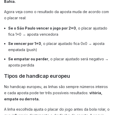
Bahia.
Agora veja como o resultado da aposta muda de acordo com
o placar real:
Se o São Paulo vencer o jogo por 2x0
, o placar ajustado
fica 1x0 → aposta vencedora
Se vencer por 1x0
, o placar ajustado fica 0x0 → aposta
empatada (push)
Se empatar ou perder
, o placar ajustado será negativo →
aposta perdida
Tipos de handicap europeu
No handicap europeu, as linhas são sempre números inteiros
e cada aposta pode ter três possíveis resultados:
vitória,
empate ou derrota.
A linha escolhida ajusta o placar do jogo antes da bola rolar, o