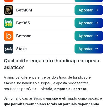
BetMGM
Apostar
Bet365
Apostar
Betsson
Apostar
Stake
Apostar
Qual a diferença entre handicap europeu e
asiático?
A principal diferença entre os dois tipos de handicap é
simples: no handicap europeu, a aposta pode ter três
resultados possíveis —
vitória, empate ou derrota.
Já no handicap asiático, o empate é eliminado como opção,
o
que permite reembolsos totais ou parciais dependendo