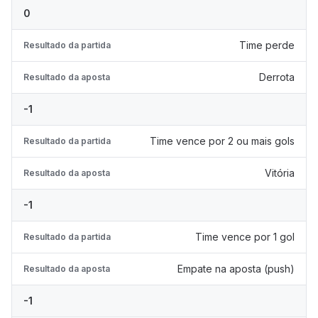
0
Time perde
Resultado da partida
Derrota
Resultado da aposta
-1
Time vence por 2 ou mais gols
Resultado da partida
Vitória
Resultado da aposta
-1
Time vence por 1 gol
Resultado da partida
Empate na aposta (push)
Resultado da aposta
-1