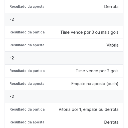
Derrota
Resultado da aposta
-2
Time vence por 3 ou mais gols
Resultado da partida
Vitória
Resultado da aposta
-2
Time vence por 2 gols
Resultado da partida
Empate na aposta (push)
Resultado da aposta
-2
Vitória por 1, empate ou derrota
Resultado da partida
Derrota
Resultado da aposta