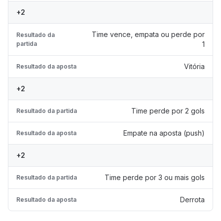
+2
Time vence, empata ou perde por
Resultado da
partida
1
Vitória
Resultado da aposta
+2
Time perde por 2 gols
Resultado da partida
Empate na aposta (push)
Resultado da aposta
+2
Time perde por 3 ou mais gols
Resultado da partida
Derrota
Resultado da aposta