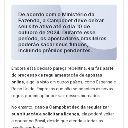
De acordo com o Ministério da
Fazenda, a Campobet deve deixar
seu site ativo até o dia 10 de
outubro de 2024. Durante esse
período, os apostadores brasileiros
poderão sacar seus fundos,
incluindo prêmios pendentes.
Embora essa decisão pareça repentina,
ela faz parte
do processo de regulamentação de apostas
online
, algo já visto em outros países, como Espanha e
Reino Unido. Empresas que não se adaptam às novas
regras podem optar por sair desses mercados.
No entanto,
caso a Campobet decida regularizar
sua situação e solicitar a licença
, ela poderá voltar
a operar no Brasil, desde que atenda a todas as
exigências legais.